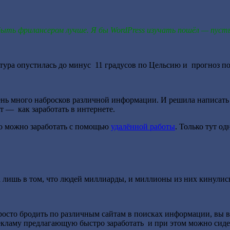
быть фрилансером лучше. Я бы WordPress изучать пошёл — пус
атура опустилась до минус 11 градусов по Цельсию и прогноз п
к очень много набросков различной информации. И решила напис
т — как заработать в интернете.
то можно заработать с помощью
удалённой работы
. Только тут 
а лишь в том, что людей миллиарды, и миллионы из них кинулись
осто бродить по различным сайтам в поисках информации, вы во
рекламу предлагающую быстро заработать и при этом можно сиде