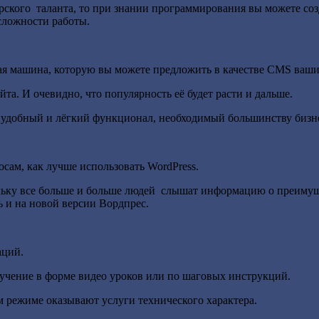
ерского таланта, то при знании программирования вы можете со
 сложности работы.
ьная машина, которую вы можете предложить в качестве CMS ваш
та. И очевидно, что популярность её будет расти и дальше.
удобный и лёгкий функционал, необходимый большинству бизне
сам, как лучше использовать WordPress.
льку все больше и больше людей слышат информацию о преимуще
 и на новой версии Вордпрес.
аций.
бучение в форме видео уроков или по шаговых инструкций.
ом режиме оказывают услуги технического характера.