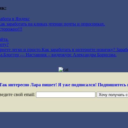
ик:
Работа в Яндекс
ак заработать на кликах,чтении почты и опросниках.
торожно!!!
айта.
оту?
Как заработать в интернете новичку? Зарабо
Блоггер — Наставник – видеокурс Александра Борисова.
Так интересно Лара пишет! Я уже подписался!
Подпишитесь 
ведите свой email: