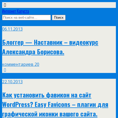
Интернет Капуста
Ноя
6
06.11.2013
Блоггер — Наставник – видеокурс
Александра Борисова.
комментариев 20
Окт
22
22.10.2013
Как установить фавикон на сайт
WordPress? Easy Favicons – плагин для
графической иконки вашего сайта.