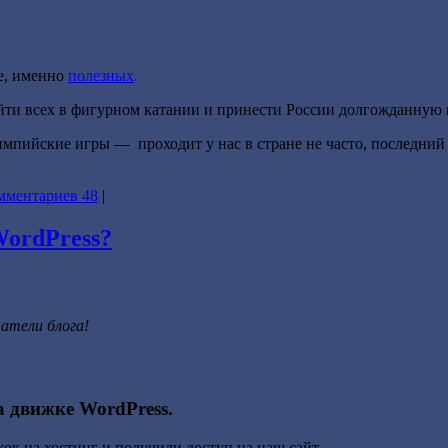
е, именно
полезных
.
ойти всех в фигурном катании и принести России долгожданную 
импийские игры — проходит у нас в стране не часто, последний 
мментариев 48
|
WordPress?
атели блога!
а движке WordPress.
ок на хостинг и получили доступ на наш сайт.