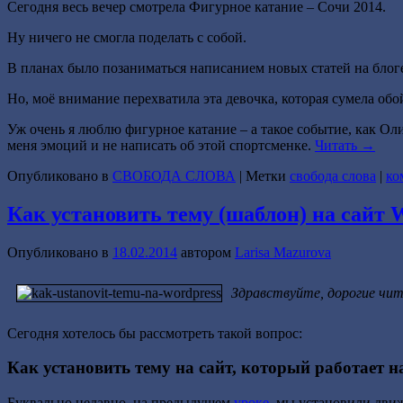
Сегодня весь вечер смотрела Фигурное катание – Сочи 2014.
Ну ничего не смогла поделать с собой.
В планах было позаниматься написанием новых статей на блог
Но, моё внимание перехватила эта девочка, которая сумела об
Уж очень я люблю фигурное катание – а такое событие, как Ол
меня эмоций и не написать об этой спортсменке.
Читать
→
Опубликовано в
СВОБОДА СЛОВА
|
Метки
свобода слова
|
ко
Как установить тему (шаблон) на сайт 
Опубликовано в
18.02.2014
автором
Larisa Mazurova
Здравствуйте, дорогие чит
Сегодня хотелось бы рассмотреть такой вопрос:
Как установить тему на сайт, который работает н
Буквально недавно, на предыдущем
уроке
, мы установили движ