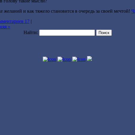
 в голову такие мысли?
же желаний и как тяжело становится в очередь за своей мечтой!
Ч
мментариев 17
|
няя »
Найти: