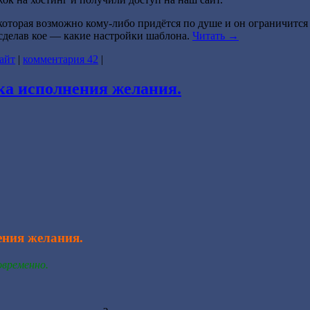
 которая возможно кому-либо придётся по душе и он ограничится
 сделав кое — какие настройки шаблона.
Читать
→
айт
|
комментария 42
|
ка исполнения желания.
ения желания.
овременно.