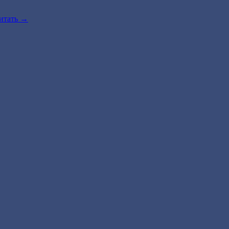
итать
→