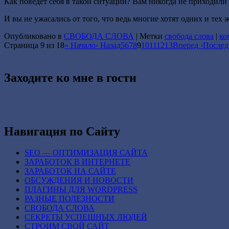
Как поведёт себя в такой ситуации? Вам никогда не приходили
И вы не ужасались от того, что ведь многие хотят одних и тех 
Опубликовано в
СВОБОДА СЛОВА
|
Метки
свобода слова
|
ко
Страница 9 из 18
« Начало
‹ Назад
5
6
7
8
9
10
11
12
13
Вперед ›
Послед
Заходите ко мне в гости
Навигация по Сайту
SEO — ОПТИМИЗАЦИЯ САЙТА
ЗАРАБОТОК В ИНТЕРНЕТЕ
ЗАРАБОТОК НА САЙТЕ
ОБСУЖДЕНИЯ И НОВОСТИ
ПЛАГИНЫ ДЛЯ WORDPRESS
РАЗНЫЕ ПОЛЕЗНОСТИ
СВОБОДА СЛОВА
СЕКРЕТЫ УСПЕШНЫХ ЛЮДЕЙ
СТРОИМ СВОЙ САЙТ